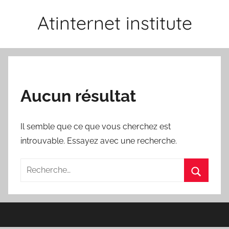
Aller
Atinternet institute
au
contenu
Aucun résultat
Il semble que ce que vous cherchez est
introuvable. Essayez avec une recherche.
Recherche
pour
Recherc
: